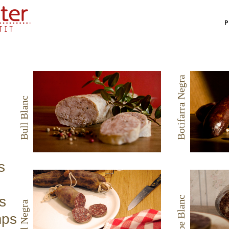
P
Botifarra Negra
Bull Blanc
s
s
Bisbe Blanc
Bull Negra
mps